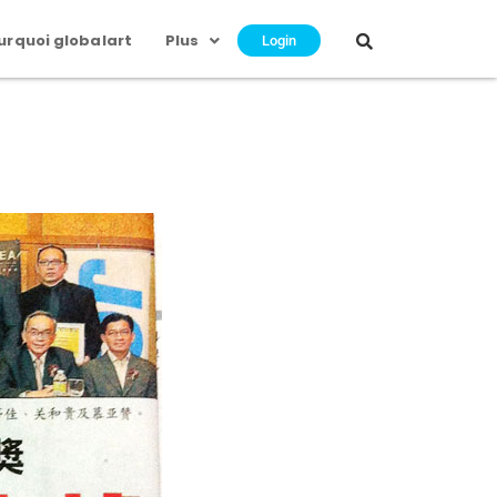
urquoi globalart
Plus
Login