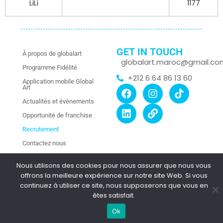
LiLi
1177
GET IN TOUCH
À propos de globalart
globalart.maroc@gmail.co
Programme Fidélité
+212 6 64 86 13 60
Application mobile Global
Art
Actualités et événements
Opportunité de franchise
Recrutement
Contactez nous
Nous utilisons des cookies pour nous assurer que nous vous
offrons la meilleure expérience sur notre site Web. Si vous
Copyright © 2025 Global Art Morocco.
continuez à utiliser ce site, nous supposerons que vous en
All Rights Reserved. | Site by At Nine Creation
êtes satisfait.
Ok