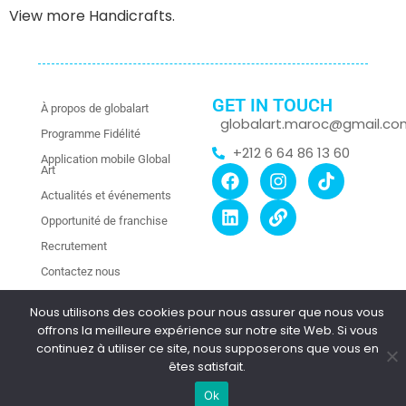
View more Handicrafts.
GET IN TOUCH
À propos de globalart
globalart.maroc@gmail.co
Programme Fidélité
+212 6 64 86 13 60
Application mobile Global
Art
Actualités et événements
Opportunité de franchise
Recrutement
Contactez nous
Nous utilisons des cookies pour nous assurer que nous vous
offrons la meilleure expérience sur notre site Web. Si vous
Copyright © 2025 Global Art Morocco.
continuez à utiliser ce site, nous supposerons que vous en
All Rights Reserved. | Site by At Nine Creation
êtes satisfait.
Ok